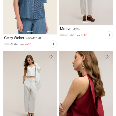
Motivi
Блузи
1.995
-50%
3.990
ден
Gerry Weber
Фармерки
3.990
-49%
7.890
ден