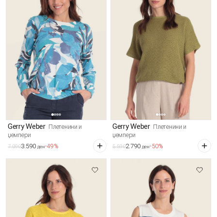
Gerry Weber
Gerry Weber
Плетенини и
Плетенини и
џемпери
џемпери
3.590
2.790
-49%
-50%
7.090
5.590
ден
ден