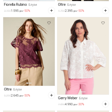
Fiorella Rubino
Oltre
Блузи
Блузи
1.595
2.395
-50%
-50%
3.190
4.790
ден
ден
Oltre
Блузи
2.645
-50%
5.290
ден
Gerry Weber
Блузи
4.990
-30%
7.090
ден