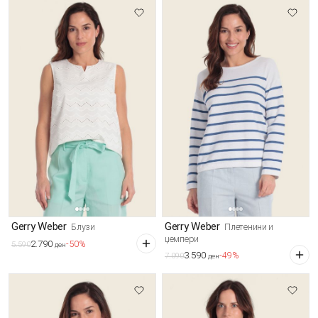
Gerry Weber
Gerry Weber
Блузи
Плетенини и
џемпери
2.790
-50%
5.590
ден
3.590
-49%
7.090
ден