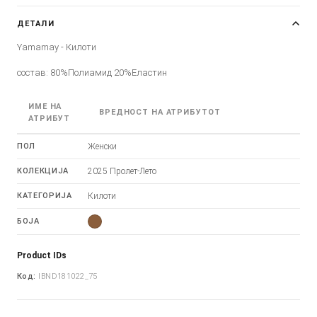
ДЕТАЛИ
Yamamay - Килоти
состав: 80%Полиамид 20%Еластин
ИМЕ НА
ВРЕДНОСТ НА АТРИБУТОТ
АТРИБУТ
ПОЛ
Женски
КОЛЕКЦИЈА
2025 Пролет-Лето
КАТЕГОРИЈА
Килоти
БОЈА
Product IDs
Код:
IBND181022_75