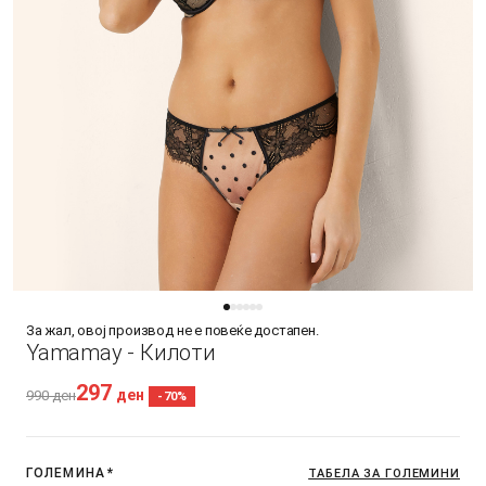
За жал, овој производ не е повеќе достапен.
Yamamay - Килоти
297
ден
990
ден
-70%
ГОЛЕМИНА
*
ТАБЕЛА ЗА ГОЛЕМИНИ