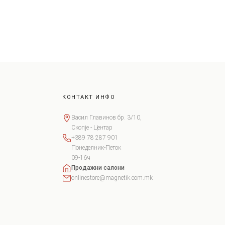
КОНТАКТ ИНФО
Васил Главинов бр. 3/10,
Скопје - Центар
+389 78 287 901
Понеделник-Петок
09-16ч
Продажни салони
onlinestore@magnetik.com.mk