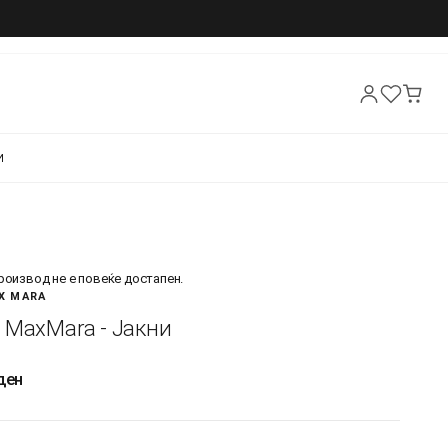
И
производ не е повеќе достапен.
X MARA
 MaxMara - Јакни
ден