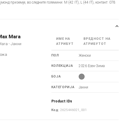
јмонд приземје, во следните големини: M (42 IT), L (44 IT), контакт: 078
Max Mara
ИМЕ НА
ВРЕДНОСТ НА
ara - Јакни
АТРИБУТ
АТРИБУТОТ
кожа
ПОЛ
Женски
КОЛЕКЦИЈА
2026 Есен-Зима
БОЈА
КАТЕГОРИЈА
Јакни
Product IDs
Код:
2625446021_001