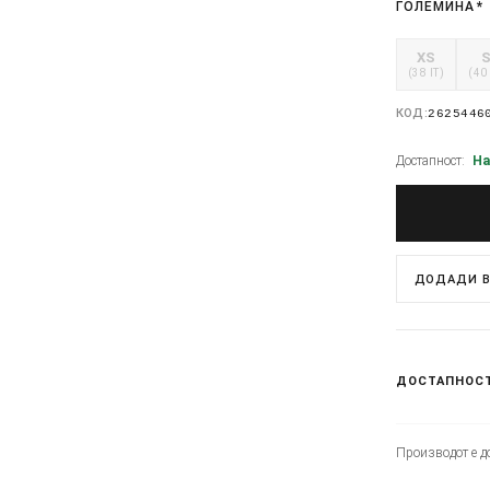
ГОЛЕМИНА
*
XS
(38 IT)
(40 
КОД:
2625446
Достапност:
На
ДОДАДИ В
ДОСТАПНОС
Производот е до