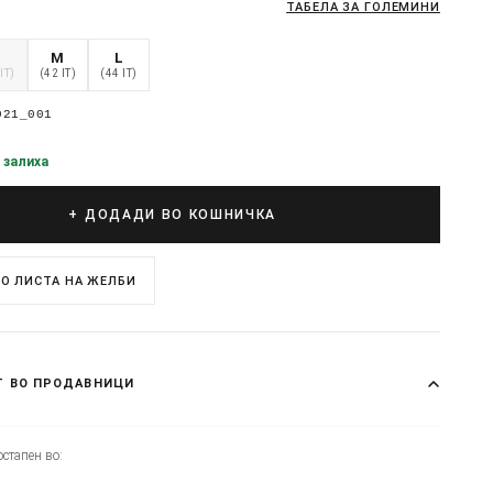
ТАБЕЛА ЗА ГОЛЕМИНИ
S
M
L
IT)
(42 IT)
(44 IT)
021_001
 залиха
+ ДОДАДИ ВО КОШНИЧКА
О ЛИСТА НА ЖЕЛБИ
Т ВО ПРОДАВНИЦИ
стапен во: