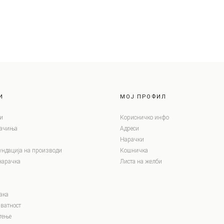
И
МОЈ ПРОФИЛ
и
Корисничко инфо
лачиња
Адреси
Нарачки
ундација на производи
Кошничка
нарачка
Листа на желби
ака
ватност
тење