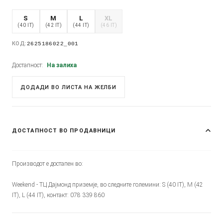
S
M
L
XL
(40 IT)
(42 IT)
(44 IT)
(46 IT)
КОД:
2625186022_001
Достапност:
На залиха
ДОДАДИ ВО ЛИСТА НА ЖЕЛБИ
ДОСТАПНОСТ ВО ПРОДАВНИЦИ
Производот е достапен во:
Weekend - ТЦ Дајмонд приземје, во следните големини: S (40 IT), M (42
IT), L (44 IT), контакт: 078 339 860