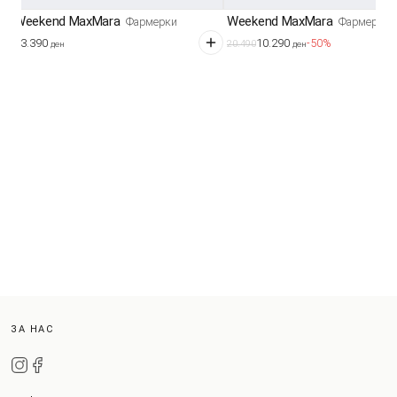
Weekend MaxMara
Weekend MaxMara
Фармерки
Фармерки
13.390
10.290
-50%
20.490
ден
ден
ЗА НАС