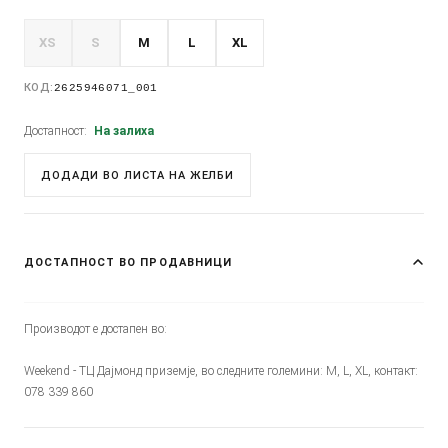
XS
S
M
L
XL
КОД:
2625946071_001
Достапност:
На залиха
ДОДАДИ ВО ЛИСТА НА ЖЕЛБИ
ДОСТАПНОСТ ВО ПРОДАВНИЦИ
Производот е достапен во:
Weekend - ТЦ Дајмонд приземје, во следните големини: M, L, XL, контакт:
078 339 860