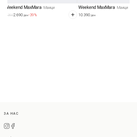
Weekend MaxMara
Weekend MaxMara
Маици
Маици
2.690
10.390
-39%
4.390
ден
ден
ЗА НАС