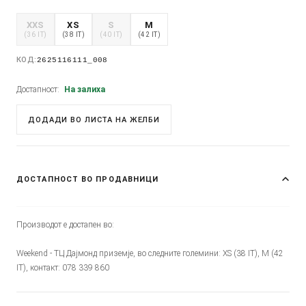
XXS
XS
S
M
(36 IT)
(38 IT)
(40 IT)
(42 IT)
КОД:
2625116111_008
Достапност:
На залиха
ДОДАДИ ВО ЛИСТА НА ЖЕЛБИ
ДОСТАПНОСТ ВО ПРОДАВНИЦИ
Производот е достапен во:
Weekend - ТЦ Дајмонд приземје, во следните големини: XS (38 IT), M (42
IT), контакт: 078 339 860