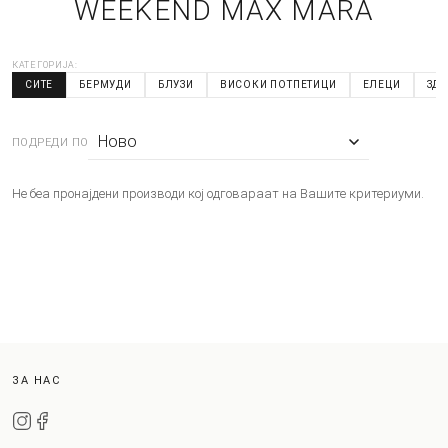
WEEKEND MAX MARA
КАТЕГОРИЈА:
СИТЕ
БЕРМУДИ
БЛУЗИ
ВИСОКИ ПОТПЕТИЦИ
ЕЛЕЦИ
ЗД
ПОДРЕДИ ПО
Не беа пронајдени производи кој одговараат на Вашите критериуми.
ЗА НАС