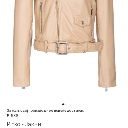
За жал, овој производ не е повеќе достапен.
PINKO
Pinko - Јакни