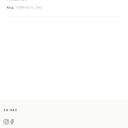
Код:
103897A21L_D42
ЗА НАС