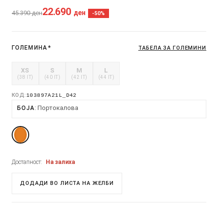
22.690
ден
45.390
ден
-50%
ГОЛЕМИНА
*
ТАБЕЛА ЗА ГОЛЕМИНИ
XS
S
M
L
(38 IT)
(40 IT)
(42 IT)
(44 IT)
КОД:
103897A21L_D42
Портокалова
БОЈА
Достапност:
На залиха
ДОДАДИ ВО ЛИСТА НА ЖЕЛБИ