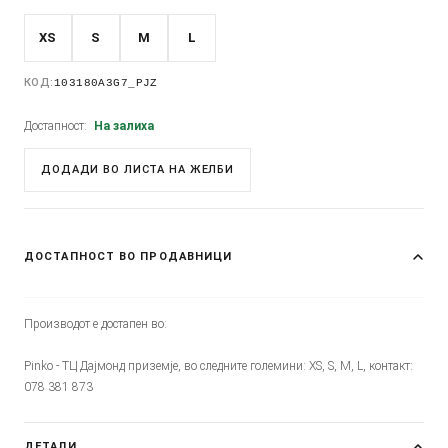
XS
S
M
L
КОД:
103180A3G7_PJZ
Достапност:
На залиха
ДОДАДИ ВО ЛИСТА НА ЖЕЛБИ
ДОСТАПНОСТ ВО ПРОДАВНИЦИ
Производот е достапен во:
Pinko - ТЦ Дајмонд приземје, во следните големини: XS, S, M, L, контакт:
078 381 873
ДЕТАЛИ