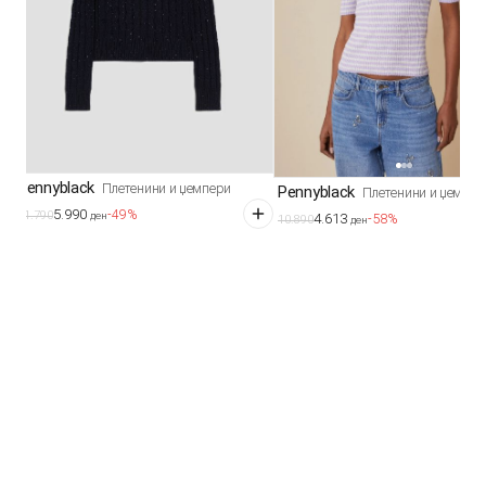
Pennyblack
Плетенини и џемпери
Pennyblack
Плетенини и џемпер
5.990
-49%
11.790
4.613
ден
-58%
10.890
ден