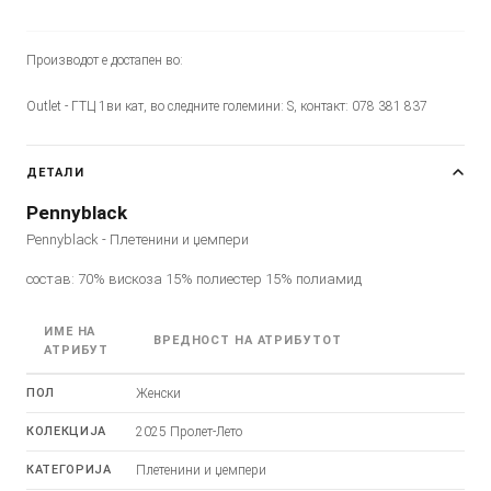
Производот е достапен во:
Outlet - ГТЦ 1ви кат, во следните големини: S, контакт: 078 381 837
ДЕТАЛИ
Pennyblack
Pennyblack - Плетенини и џемпери
состав: 70% вискоза 15% полиестер 15% полиамид
ИМЕ НА
ВРЕДНОСТ НА АТРИБУТОТ
АТРИБУТ
ПОЛ
Женски
КОЛЕКЦИЈА
2025 Пролет-Лето
КАТЕГОРИЈА
Плетенини и џемпери