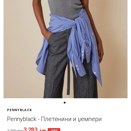
PENNYBLACK
Pennyblack - Плетенини и џемпери
3.283
ден
7.790
ден
-58%