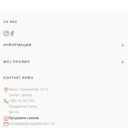
ЗА НАС
ИНФОРМАЦИИ
МОЈ ПРОФИЛ
КОНТАКТ ИНФО
Васил Главинов бр. 3/10,
Скопје - Центар
+389 78 287 901
Понеделник-Петок
09-16ч
Продажни салони
onlinestore@magnetik.com.mk