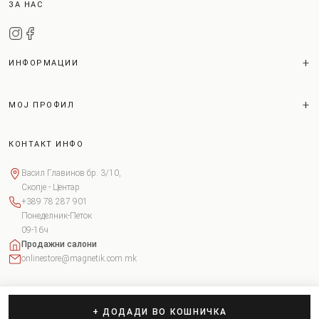
ЗА НАС
ИНФОРМАЦИИ
МОЈ ПРОФИЛ
КОНТАКТ ИНФО
Васил Главинов бр. 3/10,
Скопје - Центар
+389 78 287 901
Понеделник-Петок
09-16ч
Продажни салони
onlinestore@magnetik.com.mk
+ ДОДАДИ ВО КОШНИЧКА
Copyright © 2026 Magnetik. Сите права задржани.
Поставки за колачиња