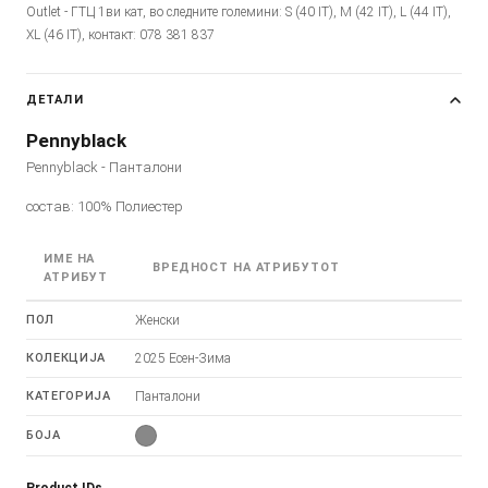
Outlet - ГТЦ 1ви кат, во следните големини: S (40 IT), M (42 IT), L (44 IT),
XL (46 IT), контакт: 078 381 837
ДЕТАЛИ
Pennyblack
Pennyblack - Панталони
состав: 100% Полиестер
ИМЕ НА
ВРЕДНОСТ НА АТРИБУТОТ
АТРИБУТ
ПОЛ
Женски
КОЛЕКЦИЈА
2025 Есен-Зима
КАТЕГОРИЈА
Панталони
БОЈА
Product IDs