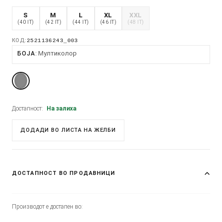
S
M
L
XL
XXL
(40 IT)
(42 IT)
(44 IT)
(46 IT)
(48 IT)
КОД:
2521136243_003
Мултиколор
БОЈА
Достапност:
На залиха
ДОДАДИ ВО ЛИСТА НА ЖЕЛБИ
ДОСТАПНОСТ ВО ПРОДАВНИЦИ
Производот е достапен во: