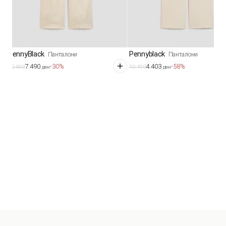
PennyBlack
Pennyblack
Панталони
Панталони
7.490
4.403
-30%
-58%
10.690
10.490
ден
ден