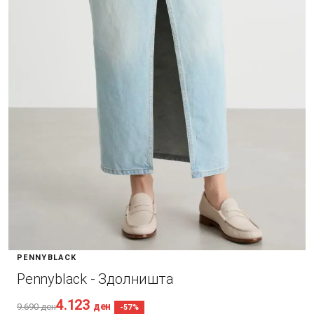
PENNYBLACK
Pennyblack - Здолништа
4.123
ден
9.690
ден
-57%