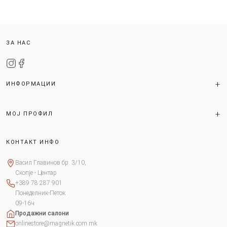
ЗА НАС
ИНФОРМАЦИИ
МОЈ ПРОФИЛ
КОНТАКТ ИНФО
Васил Главинов бр. 3/10,
Скопје - Центар
+389 78 287 901
Понеделник-Петок
09-16ч
Продажни салони
onlinestore@magnetik.com.mk