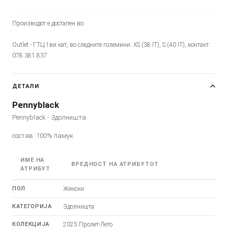
Производот е достапен во:
Outlet - ГТЦ 1ви кат, во следните големини: XS (38 IT), S (40 IT), контакт:
078 381 837
ДЕТАЛИ
Pennyblack
Pennyblack - Здолништа
состав: 100% памук
ИМЕ НА
ВРЕДНОСТ НА АТРИБУТОТ
АТРИБУТ
ПОЛ
Женски
КАТЕГОРИЈА
Здолништа
КОЛЕКЦИЈА
2025 Пролет-Лето