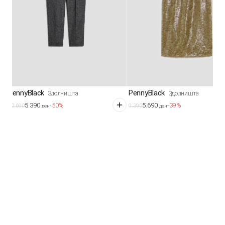
PennyBlack
PennyBlack
Здолништа
Здолништа
5.390
5.690
-50%
-39%
10.690
9.390
ден
ден