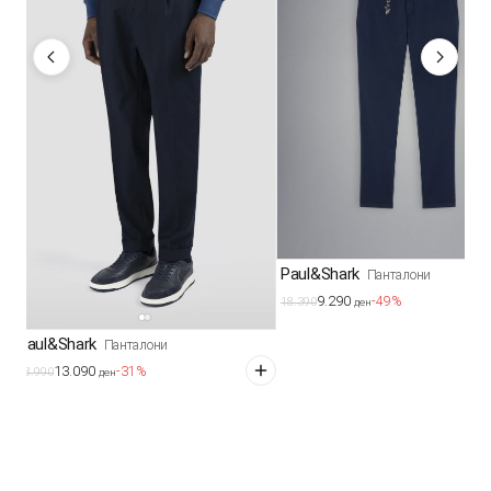
Paul&Shark
Панталони
9.290
-49%
18.390
ден
Paul&Shark
Панталони
13.090
-31%
18.990
ден