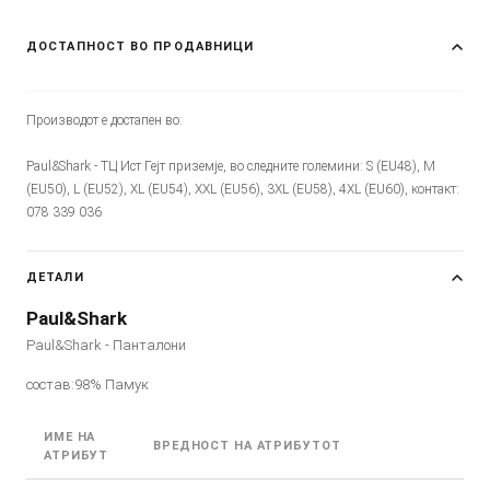
ДОСТАПНОСТ ВО ПРОДАВНИЦИ
Производот е достапен во:
Paul&Shark - ТЦ Ист Гејт приземје, во следните големини: S (EU48), M
(EU50), L (EU52), XL (EU54), XXL (EU56), 3XL (EU58), 4XL (EU60), контакт:
078 339 036
ДЕТАЛИ
Paul&Shark
Paul&Shark - Панталони
состав:98% Памук
ИМЕ НА
ВРЕДНОСТ НА АТРИБУТОТ
АТРИБУТ