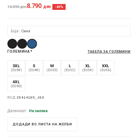
8.790
ден
14.590
ден
-40%
Боја:
Сина
ГОЛЕМИНА
*
ТАБЕЛА ЗА ГОЛЕМИНИ
3XL
S
M
L
XL
XXL
(EU58)
(EU48)
(EU50)
(EU52)
(EU54)
(EU56)
4XL
(EU60)
КОД:
25414105_J03
Достапност:
На залиха
ДОДАДИ ВО ЛИСТА НА ЖЕЛБИ