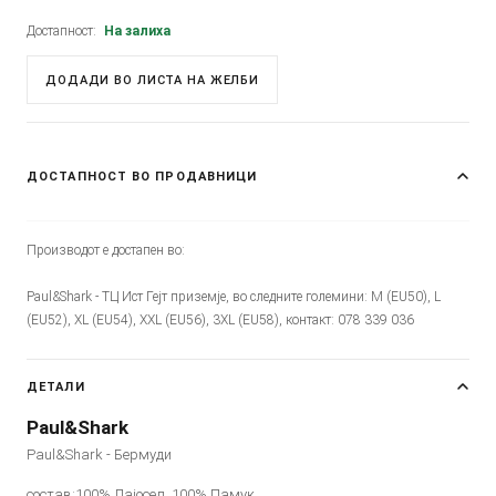
Достапност:
На залиха
ДОДАДИ ВО ЛИСТА НА ЖЕЛБИ
ДОСТАПНОСТ ВО ПРОДАВНИЦИ
Производот е достапен во:
Paul&Shark - ТЦ Ист Гејт приземје, во следните големини: M (EU50), L
(EU52), XL (EU54), XXL (EU56), 3XL (EU58), контакт: 078 339 036
ДЕТАЛИ
Paul&Shark
Paul&Shark - Бермуди
состав:100% Лајосел, 100% Памук