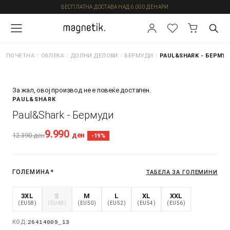
БЕСПЛАТНА ДОСТАВА НАД 6.000 ДЕНАРИ
ПОЧЕТНА
/
ОБЛЕКА
/
ДОЛНИ ДЕЛОВИ
/
БЕРМУДИ
/
PAUL&SHARK - БЕРМУ
За жал, овој производ не е повеќе достапен.
PAUL&SHARK
Paul&Shark - Бермуди
9.990
ден
12.390
ден
-19%
ГОЛЕМИНА
*
ТАБЕЛА ЗА ГОЛЕМИНИ
3XL
S
M
L
XL
XXL
(EU58)
(EU48)
(EU50)
(EU52)
(EU54)
(EU56)
КОД:
26414009_13