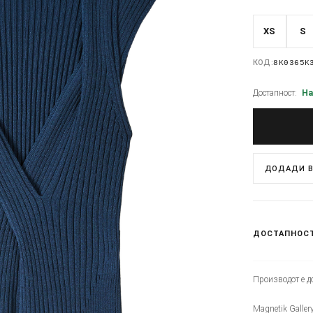
XS
S
КОД:
8K0365K
Достапност:
На
ДОДАДИ В
ДОСТАПНОС
Производот е до
Magnetik Galler