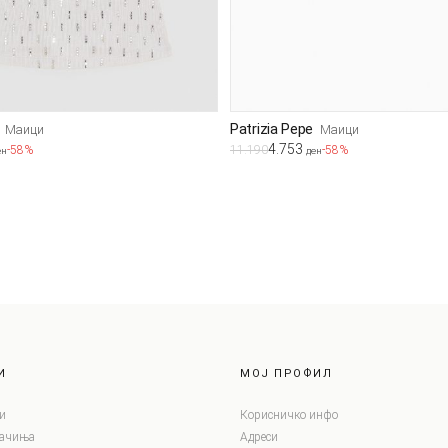
Patrizia Pepe
Маици
Маици
4.753
-58%
11.190
-58%
ен
ден
И
МОЈ ПРОФИЛ
и
Корисничко инфо
лачиња
Адреси