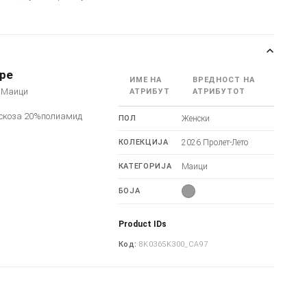
epe
ИМЕ НА
ВРЕДНОСТ НА
- Маици
АТРИБУТ
АТРИБУТОТ
скоза 20%полиамид
ПОЛ
Женски
КОЛЕКЦИЈА
2026 Пролет-Лето
КАТЕГОРИЈА
Маици
БОЈА
Product IDs
Код:
8K0365K300_CA97