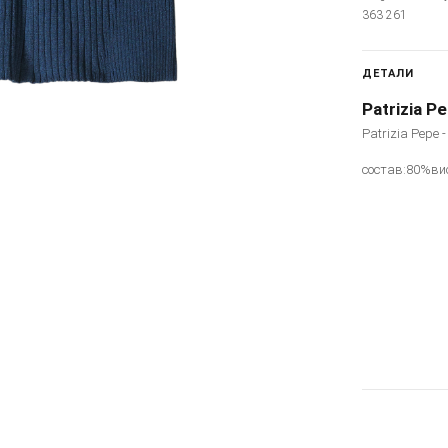
363 261
ДЕТАЛИ
Patrizia P
Patrizia Pepe 
состав:80%ви