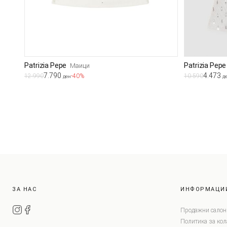
Patrizia Pepe
Patrizia Pepe
Маици
7.790
4.473
12.990
-40%
10.590
ден
д
ЗА НАС
ИНФОРМАЦИ
Продажни салон
Политика за ко