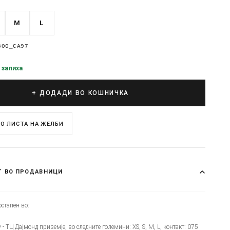
M
L
300_CA97
 залиха
+ ДОДАДИ ВО КОШНИЧКА
О ЛИСТА НА ЖЕЛБИ
Т ВО ПРОДАВНИЦИ
стапен во:
y - ТЦ Дајмонд приземје, во следните големини: XS, S, M, L, контакт: 075