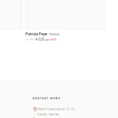
Patrizia Pepe
Маици
4.026
11.890
-66%
ден
КОНТАКТ ИНФО
Васил Главинов бр. 3/10,
Скопје - Центар