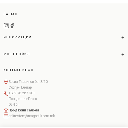
ЗА НАС
ИНФОРМАЦИИ
МОЈ ПРОФИЛ
КОНТАКТ ИНФО
Васил Главинов бр. 3/10,
Скопје - Центар
+389 78 287 901
Понеделник-Петок
09-16ч
Продажни салони
onlinestore@magnetik.com.mk