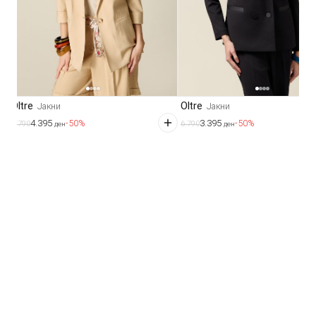
Oltre
Oltre
Јакни
Јакни
4.395
3.395
-50%
-50%
8.790
6.790
ден
ден