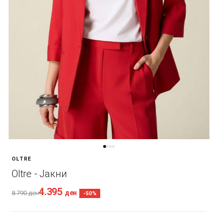
OLTRE
Oltre - Јакни
4.395
ден
8.790
ден
-50%