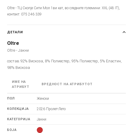
Oltre - ТЦ Скопје Сити Мол 1ви кат, во следните големини: XXL (48 IT),
контакт: 075 246 339
ДЕТАЛИ
Oltre
Oltre - Јакни
состав:92% Вискоза, 8% Полиестер, 95% Полиестер, 5% Еластин,
98% Вискоза
ИМЕ НА
ВРЕДНОСТ НА АТРИБУТОТ
АТРИБУТ
ПОЛ
Женски
КОЛЕКЦИЈА
2026 Пролет-Лето
КАТЕГОРИЈА
Јакни
БОЈА