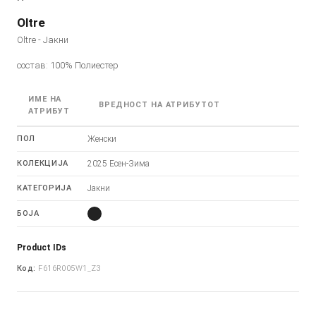
Oltre
Oltre - Јакни
состав: 100% Полиестер
ИМЕ НА
ВРЕДНОСТ НА АТРИБУТОТ
АТРИБУТ
ПОЛ
Женски
КОЛЕКЦИЈА
2025 Есен-Зима
КАТЕГОРИЈА
Јакни
БОЈА
Product IDs
Код:
F616R005W1_Z3