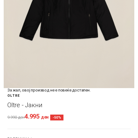
За жал, овој производ не е повеќе достапен.
OLTRE
Oltre - Јакни
4.995
ден
9.990
ден
-50%