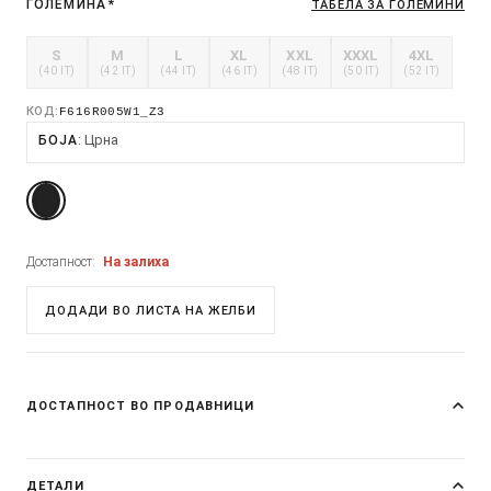
ГОЛЕМИНА
*
ТАБЕЛА ЗА ГОЛЕМИНИ
S
M
L
XL
XXL
XXXL
4XL
(40 IT)
(42 IT)
(44 IT)
(46 IT)
(48 IT)
(50 IT)
(52 IT)
КОД:
F616R005W1_Z3
Црна
БОЈА
Достапност:
На залиха
ДОДАДИ ВО ЛИСТА НА ЖЕЛБИ
ДОСТАПНОСТ ВО ПРОДАВНИЦИ
ДЕТАЛИ