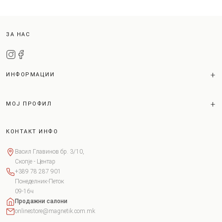
ЗА НАС
ИНФОРМАЦИИ
МОЈ ПРОФИЛ
КОНТАКТ ИНФО
Васил Главинов бр. 3/10,
Скопје - Центар
+389 78 287 901
Понеделник-Петок
09-16ч
Продажни салони
onlinestore@magnetik.com.mk