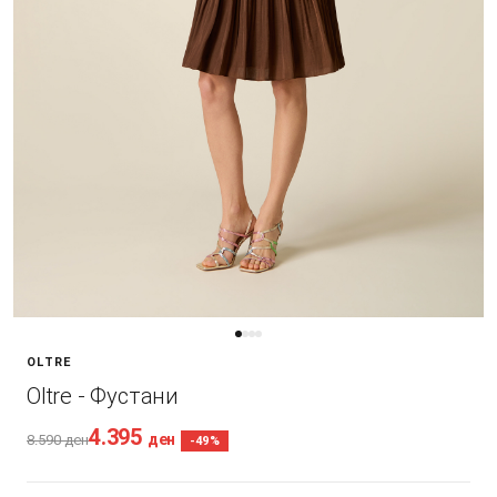
OLTRE
Oltre - Фустани
4.395
ден
8.590
ден
-49%