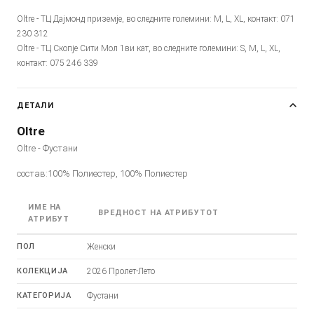
Oltre - ТЦ Дајмонд приземје, во следните големини: M, L, XL, контакт: 071
230 312
Oltre - ТЦ Скопје Сити Мол 1ви кат, во следните големини: S, M, L, XL,
контакт: 075 246 339
ДЕТАЛИ
Oltre
Oltre - Фустани
состав:100% Полиестер, 100% Полиестер
ИМЕ НА
ВРЕДНОСТ НА АТРИБУТОТ
АТРИБУТ
ПОЛ
Женски
КОЛЕКЦИЈА
2026 Пролет-Лето
КАТЕГОРИЈА
Фустани