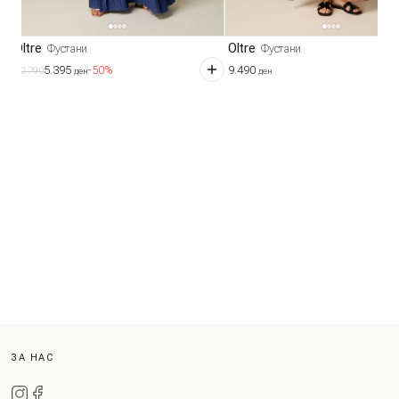
Oltre
Oltre
Фустани
Фустани
5.395
9.490
-50%
10.790
ден
ден
ЗА НАС