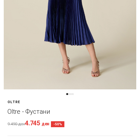
OLTRE
Oltre - Фустани
4.745
ден
9.490
ден
-50%