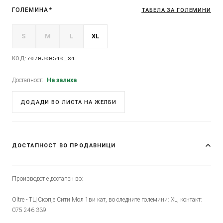
ГОЛЕМИНА
*
ТАБЕЛА ЗА ГОЛЕМИНИ
S
M
L
XL
КОД:
7070J00540_34
Достапност:
На залиха
ДОДАДИ ВО ЛИСТА НА ЖЕЛБИ
ДОСТАПНОСТ ВО ПРОДАВНИЦИ
Производот е достапен во:
Oltre - ТЦ Скопје Сити Мол 1ви кат, во следните големини: XL, контакт:
075 246 339