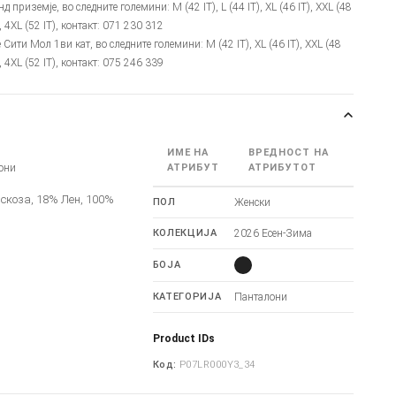
нд приземје, во следните големини: M (42 IT), L (44 IT), XL (46 IT), XXL (48
), 4XL (52 IT), контакт: 071 230 312
е Сити Мол 1ви кат, во следните големини: M (42 IT), XL (46 IT), XXL (48
), 4XL (52 IT), контакт: 075 246 339
ИМЕ НА
ВРЕДНОСТ НА
они
АТРИБУТ
АТРИБУТОТ
скоза, 18% Лен, 100%
ПОЛ
Женски
КОЛЕКЦИЈА
2026 Есен-Зима
БОЈА
КАТЕГОРИЈА
Панталони
Product IDs
Код:
P07LR000Y3_34