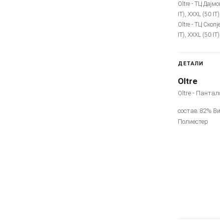
Oltre - ТЦ Дајмо
IT), XXXL (50 IT
Oltre - ТЦ Скопј
IT), XXXL (50 IT
ДЕТАЛИ
Oltre
Oltre - Пантал
состав:82% Ви
Полиестер