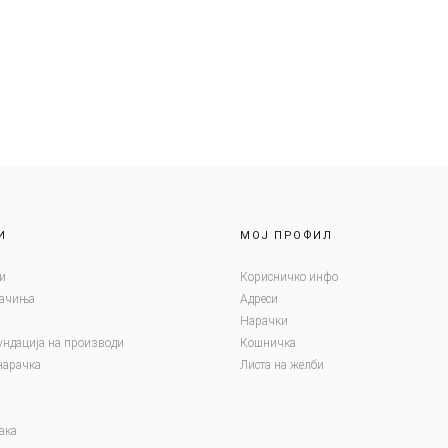
И
МОЈ ПРОФИЛ
и
Корисничко инфо
лачиња
Адреси
Нарачки
ундација на производи
Кошничка
нарачка
Листа на желби
ака