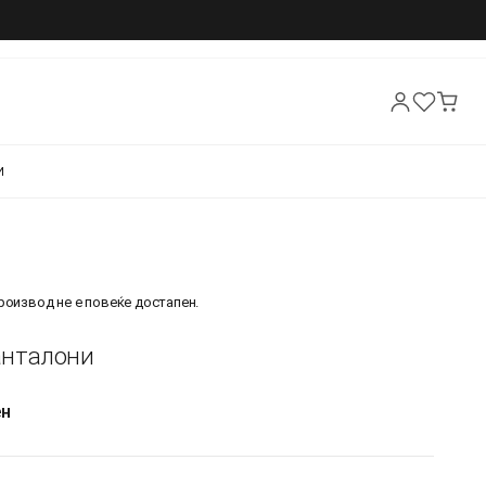
И
производ не е повеќе достапен.
Панталони
ен