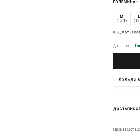
ГОЛЕМИНА
*
M
(42 IT)
(44 
КОД:
P07LR00
Достапност:
На
ДОДАДИ В
ДОСТАПНОС
Производот е до