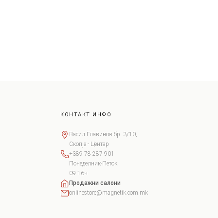
КОНТАКТ ИНФО
Васил Главинов бр. 3/10,
Скопје - Центар
+389 78 287 901
Понеделник-Петок
09-16ч
Продажни салони
onlinestore@magnetik.com.mk