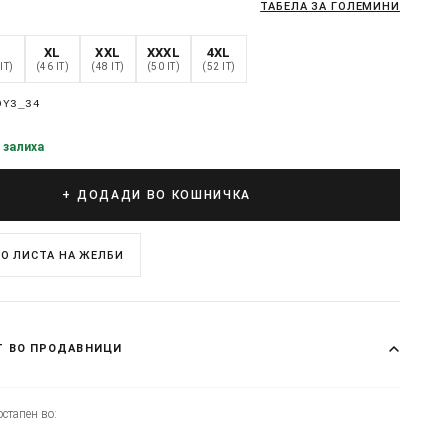
ТАБЕЛА ЗА ГОЛЕМИНИ
L
XL
XXL
XXXL
4XL
IT)
(46 IT)
(48 IT)
(50 IT)
(52 IT)
0Y3_34
 залиха
+ ДОДАДИ ВО КОШНИЧКА
О ЛИСТА НА ЖЕЛБИ
Т ВО ПРОДАВНИЦИ
стапен во: