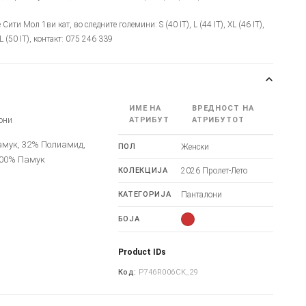
е Сити Мол 1ви кат, во следните големини: S (40 IT), L (44 IT), XL (46 IT),
L (50 IT), контакт: 075 246 339
ИМЕ НА
ВРЕДНОСТ НА
они
АТРИБУТ
АТРИБУТОТ
амук, 32% Полиамид,
ПОЛ
Женски
100% Памук
КОЛЕКЦИЈА
2026 Пролет-Лето
КАТЕГОРИЈА
Панталони
БОЈА
Product IDs
Код:
P746R006CK_29