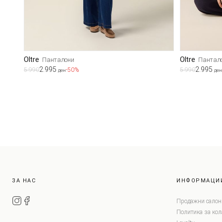
Oltre
Oltre
Панталони
Пантал
2.995
2.995
5.990
-50%
5.990
ден
ден
ЗА НАС
ИНФОРМАЦИ
Продажни салон
Политика за ко