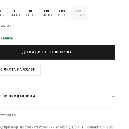
M
L
XL
XXL
XXXL
4XL
IT)
(44 IT)
(46 IT)
(48 IT)
(50 IT)
(52 IT)
6CK_29
 залиха
+ ДОДАДИ ВО КОШНИЧКА
О ЛИСТА НА ЖЕЛБИ
Т ВО ПРОДАВНИЦИ
стапен во:
нд приземје, во следните големини: M (42 IT), L (44 IT), контакт: 071 230