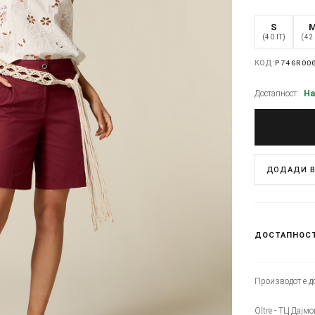
S
(40 IT)
(42 
КОД:
P746R00
Достапност:
На
ДОДАДИ В
ДОСТАПНОС
Производот е до
Oltre - ТЦ Дајмо