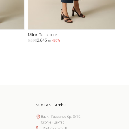
Oltre
Панталони
2.645
5.290
-50%
ден
КОНТАКТ ИНФО
Васил Главинов бр. 3/10,
Скопје - Центар
+389 78 287 901