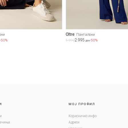
Oltre
они
Панталони
2.995
-50%
5.990
-50%
ден
И
МОЈ ПРОФИЛ
и
Корисничко инфо
лачиња
Адреси