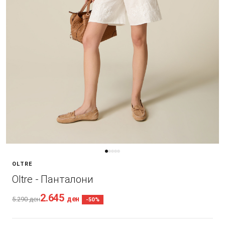
OLTRE
Oltre - Панталони
2.645
ден
5.290
ден
-50%