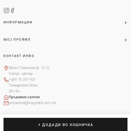
ИНФОРМАЦИИ
МОЈ ПРОФИЛ
КОНТАКТ ИНФО
Васил Главинов бр. 3/10,
Скопје - Центар
+389 78 287 901
Понеделник-Петок
09-16ч
Продажни салони
onlinestore@magnetik.com.mk
+ ДОДАДИ ВО КОШНИЧКА
Copyright © 2026 Magnetik. Сите права задржани.
Поставки за колачиња