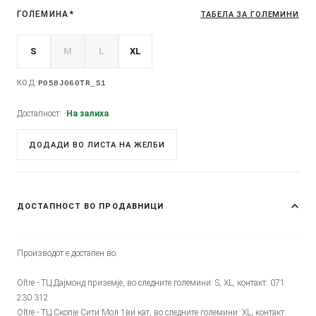
ГОЛЕМИНА
*
ТАБЕЛА ЗА ГОЛЕМИНИ
S
M
L
XL
КОД:
P058J060TR_S1
Достапност:
На залиха
ДОДАДИ ВО ЛИСТА НА ЖЕЛБИ
ДОСТАПНОСТ ВО ПРОДАВНИЦИ
Производот е достапен во:
Oltre - ТЦ Дајмонд приземје, во следните големини: S, XL, контакт: 071
230 312
Oltre - ТЦ Скопје Сити Мол 1ви кат, во следните големини: XL, контакт: