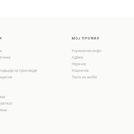
И
МОЈ ПРОФИЛ
и
Корисничко инфо
лачиња
Адреси
Нарачки
ундација на производи
Кошничка
нарачка
Листа на желби
ака
ватност
тење