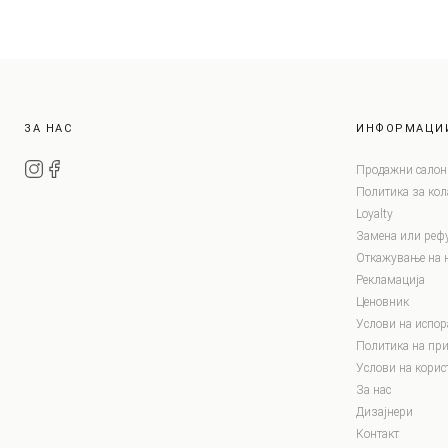
ЗА НАС
ИНФОРМАЦИ
Продажни салон
Политика за ко
Loyalty
Замена или реф
Откажување на 
Рекламација
Ценовник
Услови на испор
Политика на при
Услови на корис
За нас
Дизајнери
Контакт