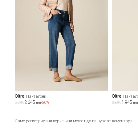
Oltre
Oltre
Панталони
Пантал
2.645
1.945
5.290
-50%
3.890
ден
ден
Само регистрирани корисници можат да пишуваат коментари