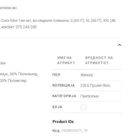
стапен во:
е Сити Мол 1ви кат, во следните големини: S (40 IT), XL (46 IT), XXL (48
), контакт: 075 246 339
ИМЕ НА
ВРЕДНОСТ НА
они
АТРИБУТ
АТРИБУТОТ
амук, 36% Полиамид,
ПОЛ
Женски
100% Полиестер
КОЛЕКЦИЈА
2026 Пролет-Лето
КАТЕГОРИЈА
Панталони
БОЈА
Product IDs
Код:
P02BR0037T_19