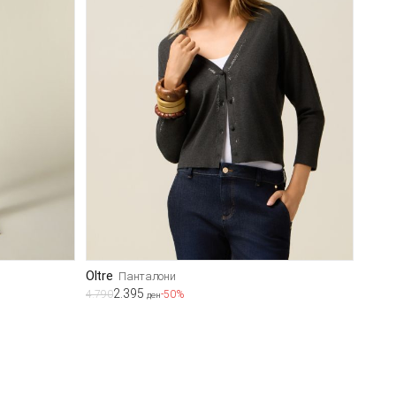
Oltre
Панталони
2.395
4.790
-50%
ден