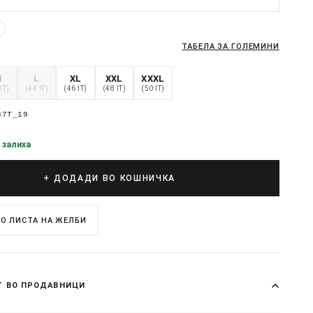
ТАБЕЛА ЗА ГОЛЕМИНИ
M
L
XL
XXL
XXXL
IT)
(44 IT)
(46 IT)
(48 IT)
(50 IT)
37T_19
 залиха
+ ДОДАДИ ВО КОШНИЧКА
О ЛИСТА НА ЖЕЛБИ
Т ВО ПРОДАВНИЦИ