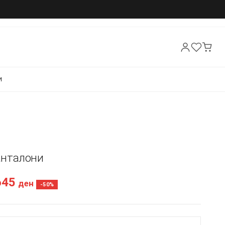
И
Панталони
645
ден
-50%