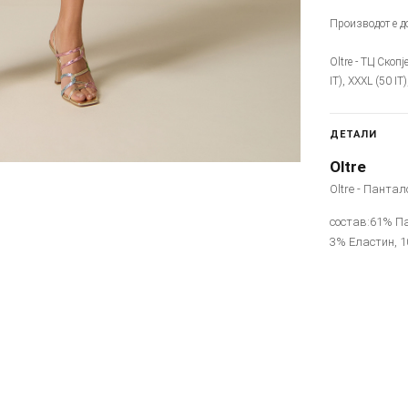
Производот е до
Oltre - ТЦ Скопј
IT), XXXL (50 IT
ДЕТАЛИ
Oltre
Oltre - Пантал
состав:61% П
3% Еластин, 