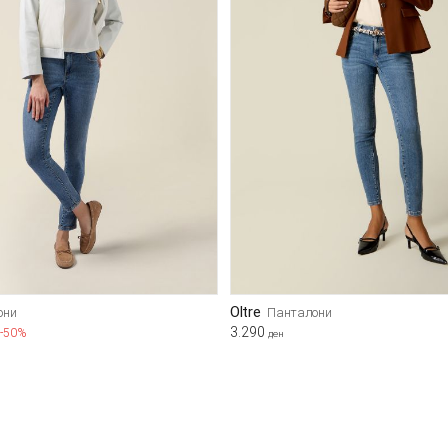
Oltre
они
Панталони
3.290
-50%
ден