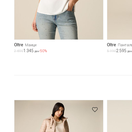
Oltre
Oltre
Маици
Пантал
1.345
2.595
2.690
-50%
5.190
ден
ден