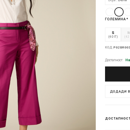
ГОЛЕМИНА
*
S
(40 IT)
(42 
КОД:
P02BR00
Достапност:
На
ДОДАДИ В
ДОСТАПНОС