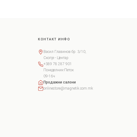
КОНТАКТ ИНФО
Васил Главинов бр. 3/10,
Скопје - Центар
+389 78 287 901
Понеделник-Петок
09-16ч
Продажни салони
onlinestore@magnetik.com.mk