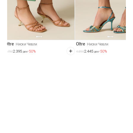
Oltre
Oltre
Ниски Чевли
Ниски Чевли
2.395
2.445
-50%
-50%
4.790
4.890
ден
ден