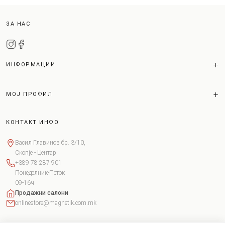
ЗА НАС
ИНФОРМАЦИИ
МОЈ ПРОФИЛ
КОНТАКТ ИНФО
Васил Главинов бр. 3/10,
Скопје - Центар
+389 78 287 901
Понеделник-Петок
09-16ч
Продажни салони
onlinestore@magnetik.com.mk