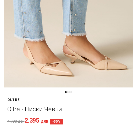
OLTRE
Oltre - Ниски Чевли
2.395
ден
4.790
ден
-50%