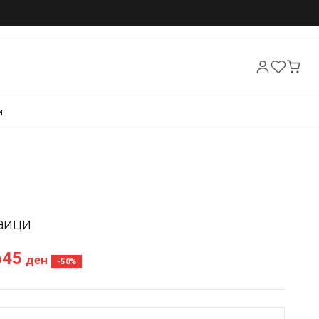
И
Маици
645
ден
-50%