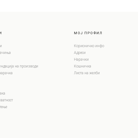
И
МОЈ ПРОФИЛ
и
Корисничко инфо
лачиња
Адреси
Нарачки
ундација на производи
Кошничка
нарачка
Листа на желби
ака
ватност
тење