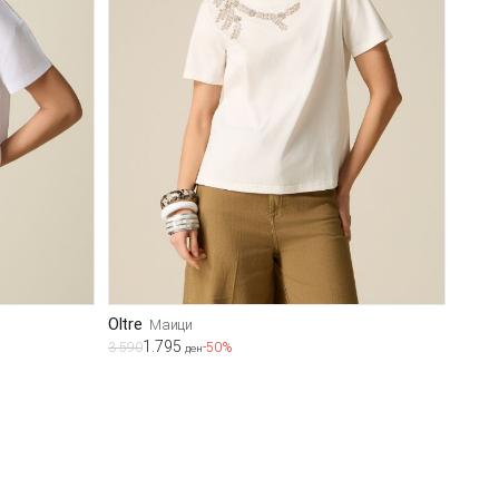
Oltre
Маици
1.795
3.590
-50%
ден