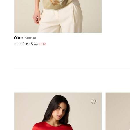
Oltre
Маици
1.645
3.290
-50%
ден