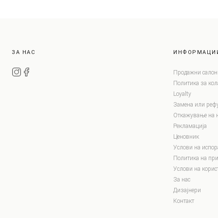
ЗА НАС
ИНФОРМАЦИ
Продажни салон
Политика за ко
Loyalty
Замена или реф
Откажување на 
Рекламација
Ценовник
Услови на испор
Политика на при
Услови на корис
За нас
Дизајнери
Контакт