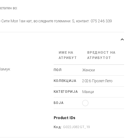
стапен во:
је Сити Мол 1ви кат, во следните големини: S, контакт: 075 246 339
ИМЕ НА
ВРЕДНОСТ НА
АТРИБУТ
АТРИБУТОТ
Памук
ПОЛ
Женски
КОЛЕКЦИЈА
2026 Пролет-Лето
КАТЕГОРИЈА
Маици
БОЈА
Product IDs
Код:
G022J082GT_19