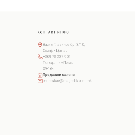
КОНТАКТ ИНФО
Васил Главинов бр. 3/10,
Скопје - Центар
+389 78 287 901
Понеделник-Петок
09-16ч
Продажни салони
onlinestore@magnetik.com.mk