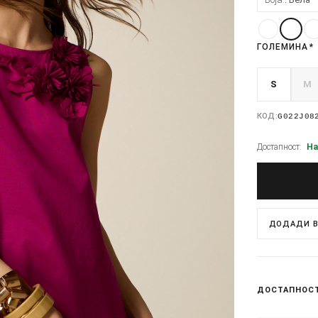
ГОЛЕМИНА
*
S
M
КОД:
G022J08
Достапност:
На
ДОДАДИ В
ДОСТАПНОС