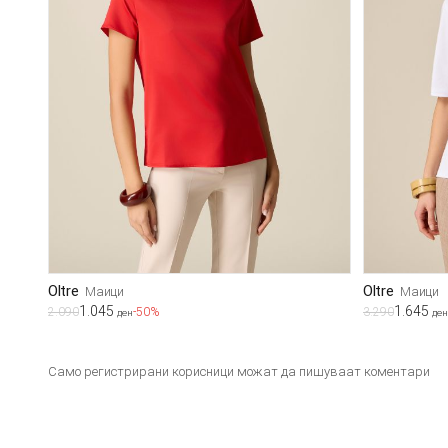
Oltre
Oltre
Маици
Маици
1.045
1.645
2.090
-50%
3.290
ден
ден
Само регистрирани корисници можат да пишуваат коментари