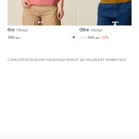
Oltre
Oltre
Маици
Маици
3.890
945
-50%
1.890
ден
ден
Само регистрирани корисници можат да пишуваат коментари