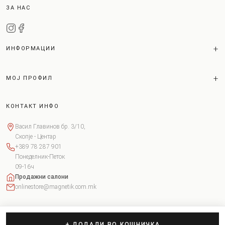
ЗА НАС
ИНФОРМАЦИИ
МОЈ ПРОФИЛ
КОНТАКТ ИНФО
Васил Главинов бр. 3/10,
Скопје - Центар
+389 78 287 901
Понеделник-Петок
09-16ч
Продажни салони
onlinestore@magnetik.com.mk
+ ДОДАДИ ВО КОШНИЧКА