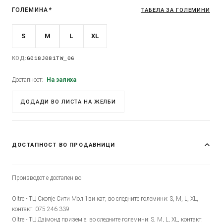
ГОЛЕМИНА
*
ТАБЕЛА ЗА ГОЛЕМИНИ
S
M
L
XL
КОД:
G018J081TW_06
Достапност:
На залиха
ДОДАДИ ВО ЛИСТА НА ЖЕЛБИ
ДОСТАПНОСТ ВО ПРОДАВНИЦИ
Производот е достапен во:
Oltre - ТЦ Скопје Сити Мол 1ви кат, во следните големини: S, M, L, XL,
контакт: 075 246 339
Oltre - ТЦ Дајмонд приземје, во следните големини: S, M, L, XL, контакт: