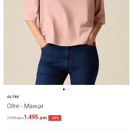
OLTRE
Oltre - Маици
1.495
ден
2.990
ден
-50%