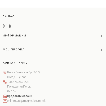
ЗА НАС
ИНФОРМАЦИИ
МОЈ ПРОФИЛ
КОНТАКТ ИНФО
Васил Главинов бр. 3/10,
Скопје - Центар
+389 78 287 901
Понеделник-Петок
09-16ч
Продажни салони
onlinestore@magnetik.com.mk