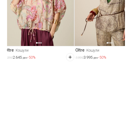
Oltre
Oltre
Кошули
Кошули
2.645
3.995
-50%
-50%
5.290
7.990
ден
ден