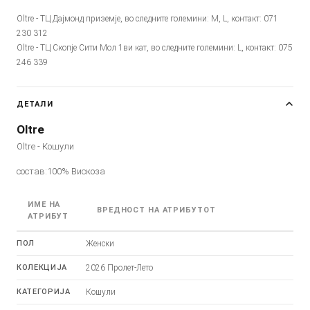
Oltre - ТЦ Дајмонд приземје, во следните големини: M, L, контакт: 071
230 312
Oltre - ТЦ Скопје Сити Мол 1ви кат, во следните големини: L, контакт: 075
246 339
ДЕТАЛИ
Oltre
Oltre - Кошули
состав:100% Вискоза
ИМЕ НА
ВРЕДНОСТ НА АТРИБУТОТ
АТРИБУТ
ПОЛ
Женски
КОЛЕКЦИЈА
2026 Пролет-Лето
КАТЕГОРИЈА
Кошули