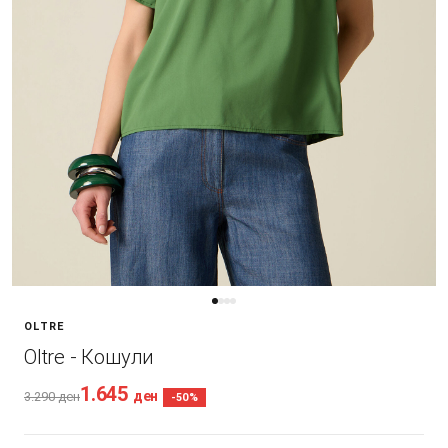
OLTRE
Oltre - Кошули
1.645
ден
3.290
ден
-50%