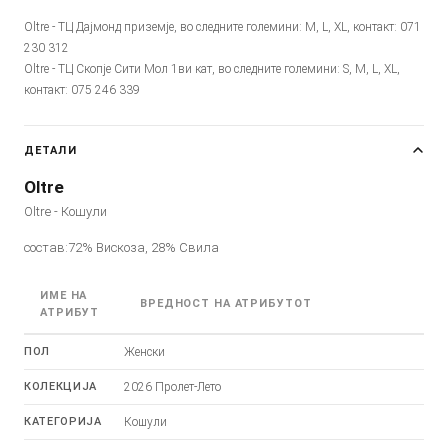
Oltre - ТЦ Дајмонд приземје, во следните големини: M, L, XL, контакт: 071
230 312
Oltre - ТЦ Скопје Сити Мол 1ви кат, во следните големини: S, M, L, XL,
контакт: 075 246 339
ДЕТАЛИ
Oltre
Oltre - Кошули
состав:72% Вискоза, 28% Свила
ИМЕ НА
ВРЕДНОСТ НА АТРИБУТОТ
АТРИБУТ
ПОЛ
Женски
КОЛЕКЦИЈА
2026 Пролет-Лето
КАТЕГОРИЈА
Кошули