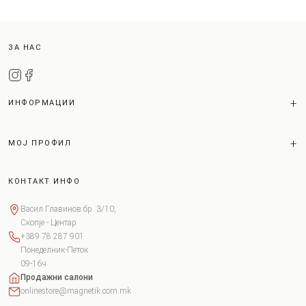
ЗА НАС
ИНФОРМАЦИИ
МОЈ ПРОФИЛ
КОНТАКТ ИНФО
Васил Главинов бр. 3/10,
Скопје - Центар
+389 78 287 901
Понеделник-Петок
09-16ч
Продажни салони
onlinestore@magnetik.com.mk