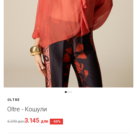
OLTRE
Oltre - Кошули
3.145
ден
6.290
ден
-50%