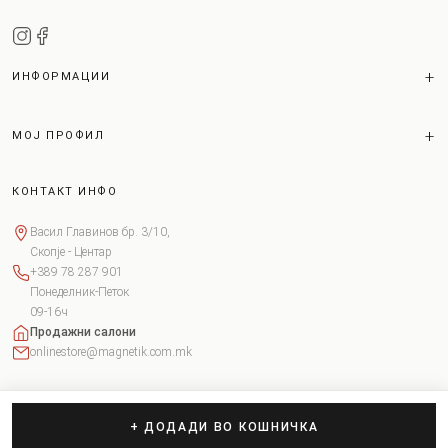
ИНФОРМАЦИИ
МОЈ ПРОФИЛ
КОНТАКТ ИНФО
Васил Главинов бр. 3/10,
Скопје - Центар
+389 78 287 901
Понеделник-Петок
09-16ч
Продажни салони
onlinestore@magnetik.com.mk
+ ДОДАДИ ВО КОШНИЧКА
Copyright © 2026 Magnetik. Сите права задржани.
Поставки за колачиња