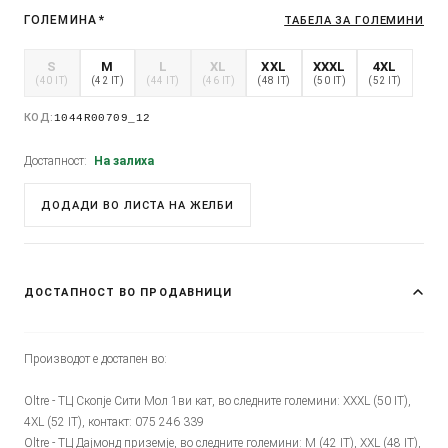
ГОЛЕМИНА
*
ТАБЕЛА ЗА ГОЛЕМИНИ
S
M
L
XL
XXL
XXXL
4XL
(40 IT)
(42 IT)
(44 IT)
(46 IT)
(48 IT)
(50 IT)
(52 IT)
КОД:
1044R00709_12
Достапност:
На залиха
ДОДАДИ ВО ЛИСТА НА ЖЕЛБИ
ДОСТАПНОСТ ВО ПРОДАВНИЦИ
Производот е достапен во:
Oltre - ТЦ Скопје Сити Мол 1ви кат, во следните големини: XXXL (50 IT),
4XL (52 IT), контакт: 075 246 339
Oltre - ТЦ Дајмонд приземје, во следните големини: M (42 IT), XXL (48 IT),