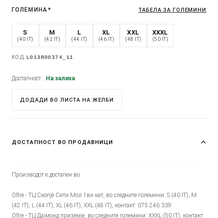
ГОЛЕМИНА
*
ТАБЕЛА ЗА ГОЛЕМИНИ
S
M
L
XL
XXL
XXXL
(40 IT)
(42 IT)
(44 IT)
(46 IT)
(48 IT)
(50 IT)
КОД:
L013R00374_11
Достапност:
На залиха
ДОДАДИ ВО ЛИСТА НА ЖЕЛБИ
ДОСТАПНОСТ ВО ПРОДАВНИЦИ
Производот е достапен во:
Oltre - ТЦ Скопје Сити Мол 1ви кат, во следните големини: S (40 IT), M
(42 IT), L (44 IT), XL (46 IT), XXL (48 IT), контакт: 075 246 339
Oltre - ТЦ Дајмонд приземје, во следните големини: XXXL (50 IT), контакт: