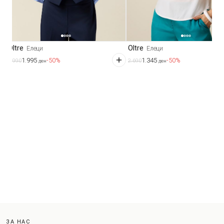
Oltre
Oltre
Елеци
Елеци
1.995
1.345
-50%
-50%
3.990
2.690
ден
ден
ЗА НАС