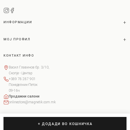
ИНФОРМАЦИИ
МОЈ ПРОФИЛ
КОНТАКТ ИНФО
Васил Главинов бр. 3/10,
Скопје - Центар
+389 78 287 901
Понеделник-Петок
09-16ч
Продажни салони
onlinestore@magnetik.com.mk
+ ДОДАДИ ВО КОШНИЧКА
Copyright © 2026 Magnetik. Сите права задржани.
Поставки за колачиња