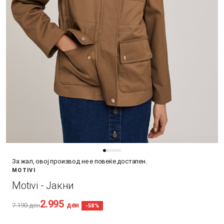
За жал, овој производ не е повеќе достапен.
MOTIVI
Motivi - Јакни
2.995
ден
7.190
ден
-58%