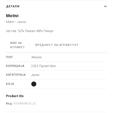
ДЕТАЛИ
Motivi
Motivi - Јакни
состав: 52% Лиосел 48% Памук
ИМЕ НА
ВРЕДНОСТ НА АТРИБУТОТ
АТРИБУТ
ПОЛ
Женски
КОЛЕКЦИЈА
2025 Пролет-Лето
КАТЕГОРИЈА
Јакни
БОЈА
Product IDs
Код:
R230W009ZS_22