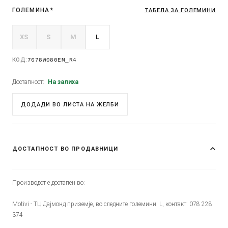
ГОЛЕМИНА
*
ТАБЕЛА ЗА ГОЛЕМИНИ
XS
S
M
L
КОД:
7678W080EM_R4
Достапност:
На залиха
ДОДАДИ ВО ЛИСТА НА ЖЕЛБИ
ДОСТАПНОСТ ВО ПРОДАВНИЦИ
Производот е достапен во:
Motivi - ТЦ Дајмонд приземје, во следните големини: L, контакт: 078 228
374