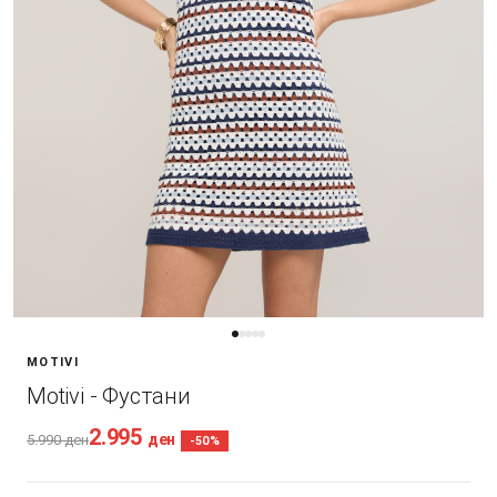
MOTIVI
Motivi - Фустани
2.995
ден
5.990
ден
-50%