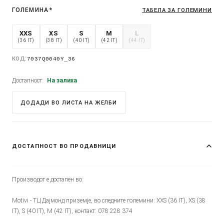
ГОЛЕМИНА
*
ТАБЕЛА ЗА ГОЛЕМИНИ
XXS
XS
S
M
L
(36 IT)
(38 IT)
(40 IT)
(42 IT)
(44 IT)
КОД:
7037Q0040Y_36
Достапност:
На залиха
ДОДАДИ ВО ЛИСТА НА ЖЕЛБИ
ДОСТАПНОСТ ВО ПРОДАВНИЦИ
Производот е достапен во:
Motivi - ТЦ Дајмонд приземје, во следните големини: XXS (36 IT), XS (38
IT), S (40 IT), M (42 IT), контакт: 078 228 374