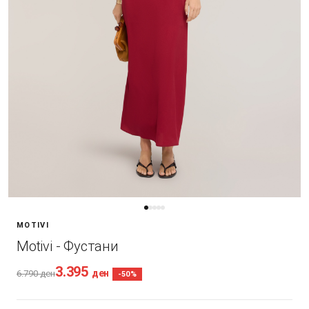
MOTIVI
Motivi - Фустани
3.395
ден
6.790
ден
-50%