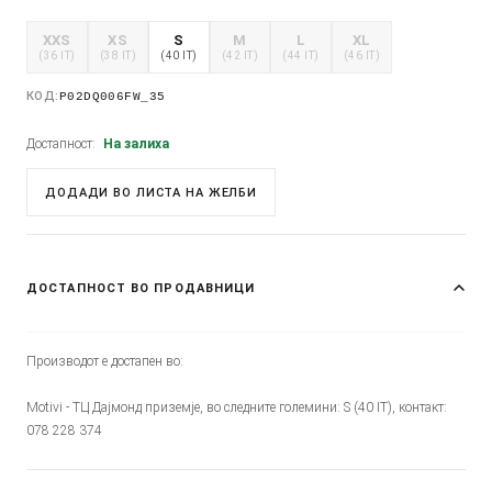
XXS
XS
S
M
L
XL
(36 IT)
(38 IT)
(40 IT)
(42 IT)
(44 IT)
(46 IT)
КОД:
P02DQ006FW_35
Достапност:
На залиха
ДОДАДИ ВО ЛИСТА НА ЖЕЛБИ
ДОСТАПНОСТ ВО ПРОДАВНИЦИ
Производот е достапен во:
Motivi - ТЦ Дајмонд приземје, во следните големини: S (40 IT), контакт:
078 228 374