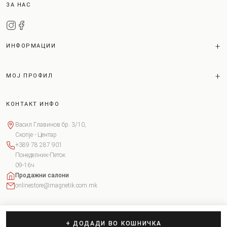
ЗА НАС
ИНФОРМАЦИИ
МОЈ ПРОФИЛ
КОНТАКТ ИНФО
Васил Главинов бр. 3/10,
Скопје - Центар
+389 78 287 901
Понеделник-Петок
09-16ч
Продажни салони
onlinestore@magnetik.com.mk
+ ДОДАДИ ВО КОШНИЧКА
Copyright © 2026 Magnetik. Сите права задржани.
Поставки за колачиња