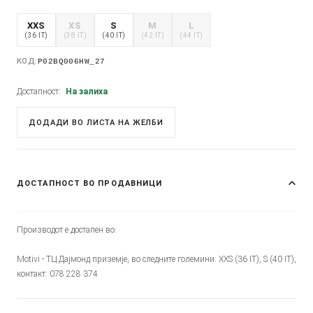
XXS
XS
S
M
L
(36 IT)
(38 IT)
(40 IT)
(42 IT)
(44 IT)
КОД:
P02BQ006HW_27
Достапност:
На залиха
ДОДАДИ ВО ЛИСТА НА ЖЕЛБИ
ДОСТАПНОСТ ВО ПРОДАВНИЦИ
Производот е достапен во:
Motivi - ТЦ Дајмонд приземје, во следните големини: XXS (36 IT), S (40 IT),
контакт: 078 228 374