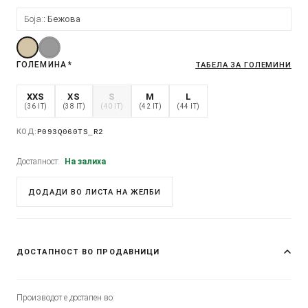
Боја:
Бежова
ГОЛЕМИНА
*
ТАБЕЛА ЗА ГОЛЕМИНИ
XXS
XS
S
M
L
(36 IT)
(38 IT)
(40 IT)
(42 IT)
(44 IT)
КОД:
P093Q060TS_R2
Достапност:
На залиха
ДОДАДИ ВО ЛИСТА НА ЖЕЛБИ
ДОСТАПНОСТ ВО ПРОДАВНИЦИ
Производот е достапен во: