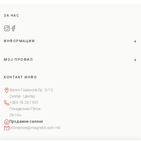
ЗА НАС
ИНФОРМАЦИИ
МОЈ ПРОФИЛ
КОНТАКТ ИНФО
Васил Главинов бр. 3/10,
Скопје - Центар
+389 78 287 901
Понеделник-Петок
09-16ч
Продажни салони
onlinestore@magnetik.com.mk