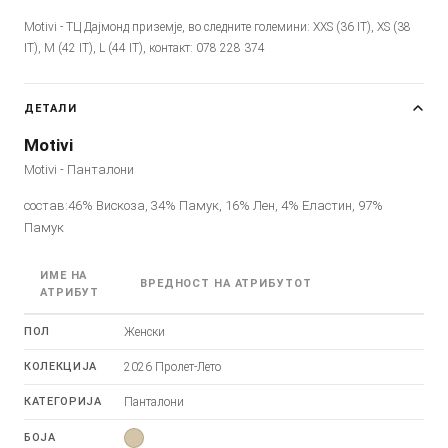
Motivi - ТЦ Дајмонд приземје, во следните големини: XXS (36 IT), XS (38
IT), M (42 IT), L (44 IT), контакт: 078 228 374
ДЕТАЛИ
Motivi
Motivi - Панталони
состав:46% Вискоза, 34% Памук, 16% Лен, 4% Еластин, 97%
Памук
ИМЕ НА
ВРЕДНОСТ НА АТРИБУТОТ
АТРИБУТ
ПОЛ
Женски
КОЛЕКЦИЈА
2026 Пролет-Лето
КАТЕГОРИЈА
Панталони
БОЈА