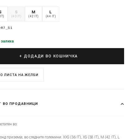
S
S
M
L
IT)
(40 IT)
(42 IT)
(44 IT)
0R7_S1
 залиха
+ ДОДАДИ ВО КОШНИЧКА
О ЛИСТА НА ЖЕЛБИ
Т ВО ПРОДАВНИЦИ
стапен во:
онд приземје, во следните големини: XXS (36 IT), XS (38 IT), M (42 IT), L