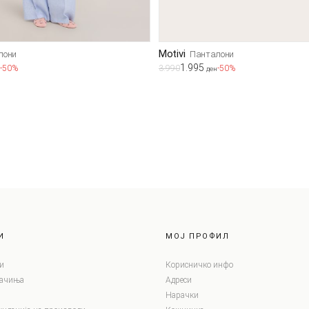
Motivi
лони
Панталони
1.995
-50%
3.990
-50%
ден
И
МОЈ ПРОФИЛ
и
Корисничко инфо
лачиња
Адреси
Нарачки