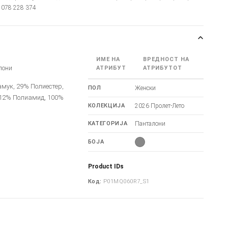
т: 078 228 374
ИМЕ НА
ВРЕДНОСТ НА
лони
АТРИБУТ
АТРИБУТОТ
мук, 29% Полиестер,
ПОЛ
Женски
 12% Полиамид, 100%
КОЛЕКЦИЈА
2026 Пролет-Лето
КАТЕГОРИЈА
Панталони
БОЈА
Product IDs
Код:
P01MQ060R7_S1