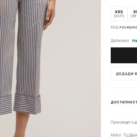
XXS
X
(36 IT)
(38 
КОД:
P01MQ06
Достапност:
На
ДОДАДИ В
ДОСТАПНОС
Производот е до
Motivi - ТЦ Дајм