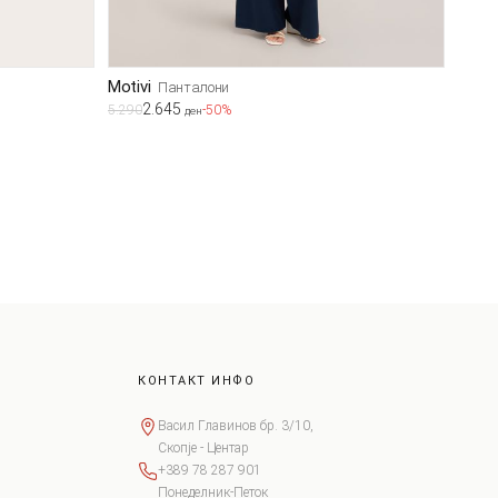
Motivi
Панталони
2.645
5.290
-50%
ден
КОНТАКТ ИНФО
Васил Главинов бр. 3/10,
Скопје - Центар
+389 78 287 901
Понеделник-Петок