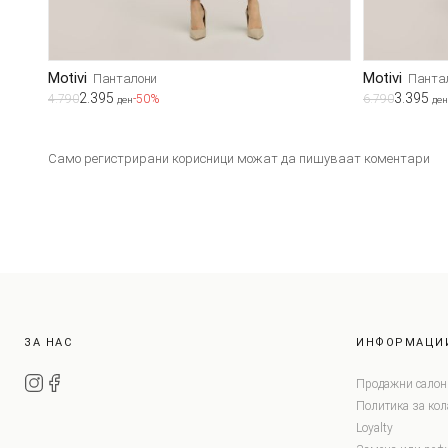
Motivi
Motivi
Панталони
Панта
2.395
3.395
4.790
-50%
6.790
ден
ден
Само регистрирани корисници можат да пишуваат коментари
ЗА НАС
ИНФОРМАЦИ
Продажни салон
Политика за ко
Loyalty