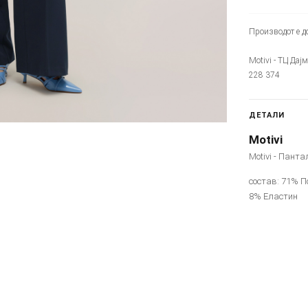
Производот е до
Motivi - ТЦ Дај
228 374
ДЕТАЛИ
Motivi
Motivi - Панта
состав: 71% П
8% Еластин