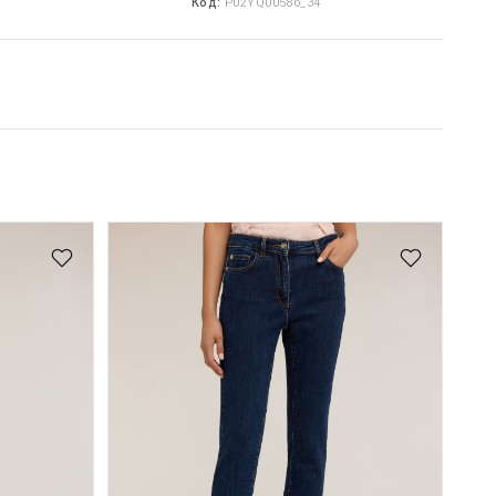
Код:
P02YQ00586_34