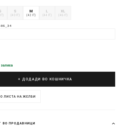
S
S
M
L
XL
IT)
(40 IT)
(42 IT)
(44 IT)
(46 IT)
586_34
 залиха
+ ДОДАДИ ВО КОШНИЧКА
О ЛИСТА НА ЖЕЛБИ
Т ВО ПРОДАВНИЦИ