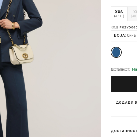
XXS
X
(36 IT)
(38 
КОД:
P02YQ00
Сина
БОЈА
Достапност:
На
ДОДАДИ В
ДОСТАПНОС