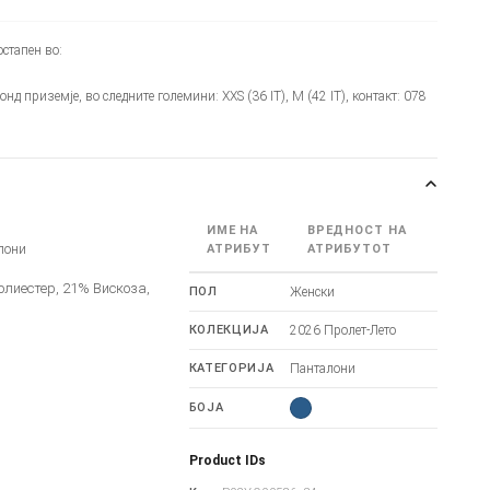
стапен во:
монд приземје, во следните големини: XXS (36 IT), M (42 IT), контакт: 078
ИМЕ НА
ВРЕДНОСТ НА
лони
АТРИБУТ
АТРИБУТОТ
олиестер, 21% Вискоза,
ПОЛ
Женски
КОЛЕКЦИЈА
2026 Пролет-Лето
КАТЕГОРИЈА
Панталони
БОЈА
Product IDs