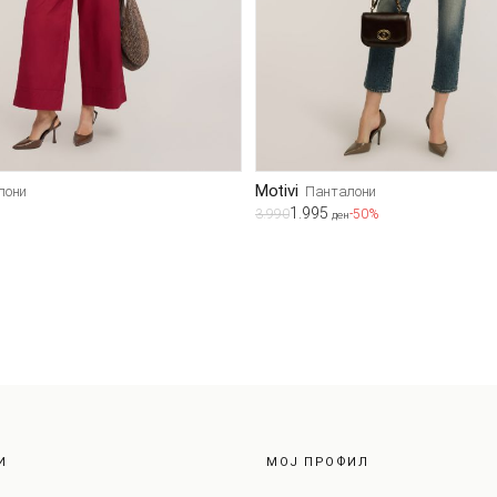
Motivi
лони
Панталони
1.995
3.990
-50%
ден
И
МОЈ ПРОФИЛ