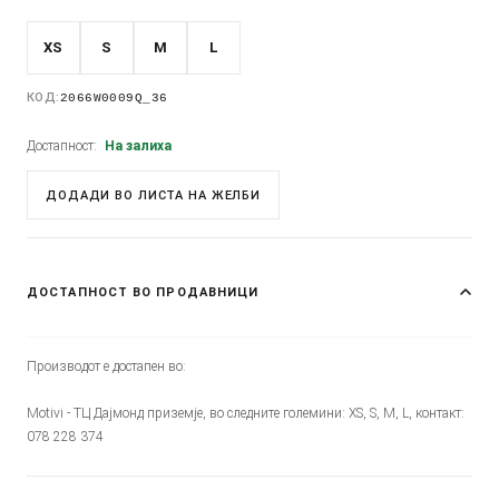
XS
S
M
L
КОД:
2066W0009Q_36
Достапност:
На залиха
ДОДАДИ ВО ЛИСТА НА ЖЕЛБИ
ДОСТАПНОСТ ВО ПРОДАВНИЦИ
Производот е достапен во:
Motivi - ТЦ Дајмонд приземје, во следните големини: XS, S, M, L, контакт:
078 228 374