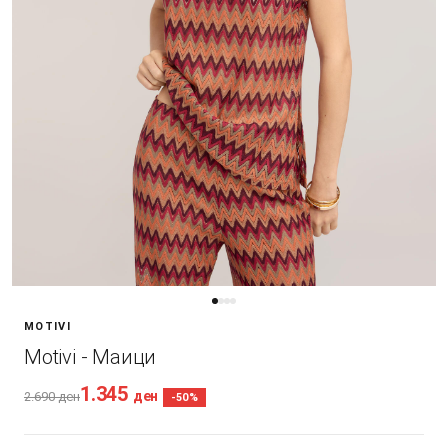
MOTIVI
Motivi - Маици
1.345
ден
2.690
ден
-50%