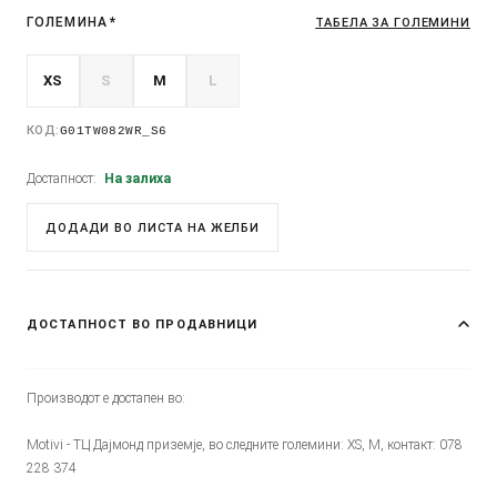
ГОЛЕМИНА
*
ТАБЕЛА ЗА ГОЛЕМИНИ
XS
S
M
L
КОД:
G01TW082WR_S6
Достапност:
На залиха
ДОДАДИ ВО ЛИСТА НА ЖЕЛБИ
ДОСТАПНОСТ ВО ПРОДАВНИЦИ
Производот е достапен во:
Motivi - ТЦ Дајмонд приземје, во следните големини: XS, M, контакт: 078
228 374