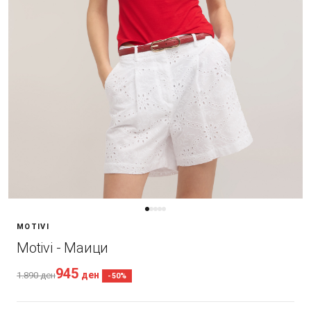
MOTIVI
Motivi - Маици
945
ден
1.890
ден
-50%