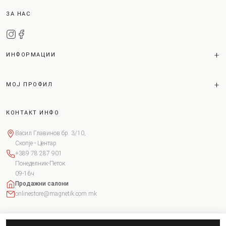
ЗА НАС
ИНФОРМАЦИИ
МОЈ ПРОФИЛ
КОНТАКТ ИНФО
Васил Главинов бр. 3/10,
Скопје - Центар
+389 78 287 901
Понеделник-Петок
09-16ч
Продажни салони
onlinestore@magnetik.com.mk