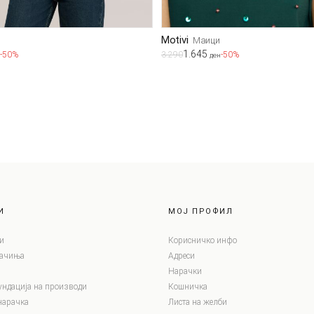
Motivi
Маици
1.645
-50%
3.290
-50%
ден
И
МОЈ ПРОФИЛ
и
Корисничко инфо
лачиња
Адреси
Нарачки
ундација на производи
Кошничка
нарачка
Листа на желби