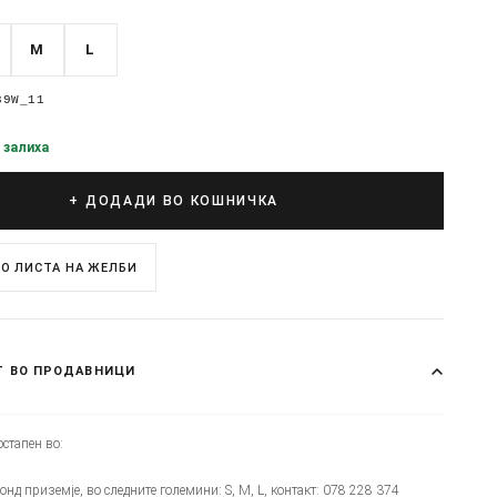
M
L
39W_11
 залиха
+ ДОДАДИ ВО КОШНИЧКА
О ЛИСТА НА ЖЕЛБИ
Т ВО ПРОДАВНИЦИ
стапен во:
монд приземје, во следните големини: S, M, L, контакт: 078 228 374