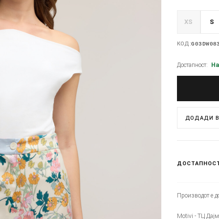
XS
S
КОД:
G03DW08
Достапност:
На
ДОДАДИ В
ДОСТАПНОС
Производот е до
Motivi - ТЦ Дај