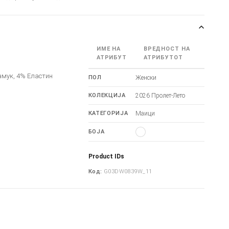
ИМЕ НА
ВРЕДНОСТ НА
АТРИБУТ
АТРИБУТОТ
амук, 4% Еластин
ПОЛ
Женски
КОЛЕКЦИЈА
2026 Пролет-Лето
КАТЕГОРИЈА
Маици
БОЈА
Product IDs
Код:
G03DW0839W_11