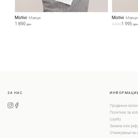
Motivi
Motivi
Маици
Маици
1.890
1.995
3.990
ден
ден
ЗА НАС
ИНФОРМАЦИ
Продажни салон
Политика за ко
Loyalty
Замена или реф
Откажување на 