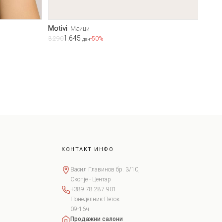
Motivi
Маици
1.645
3.290
-50%
ден
КОНТАКТ ИНФО
Васил Главинов бр. 3/10,
Скопје - Центар
+389 78 287 901
Понеделник-Петок
09-16ч
Продажни салони