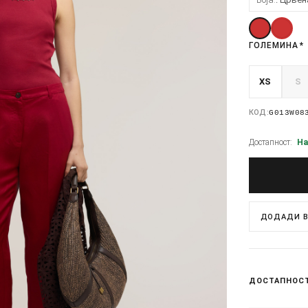
ГОЛЕМИНА
*
XS
S
КОД:
G013W08
Достапност:
На
ДОДАДИ В
ДОСТАПНОС