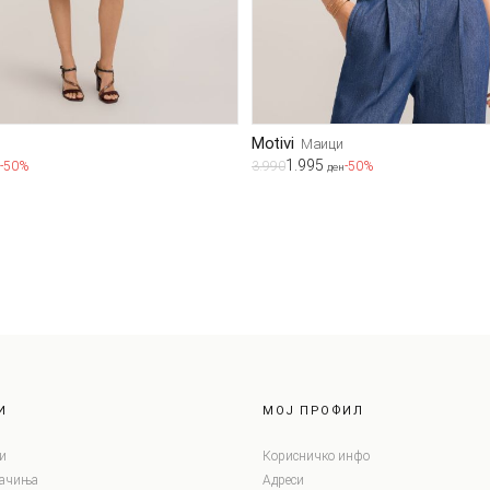
Motivi
Маици
1.995
-50%
3.990
-50%
ден
И
МОЈ ПРОФИЛ
и
Корисничко инфо
лачиња
Адреси