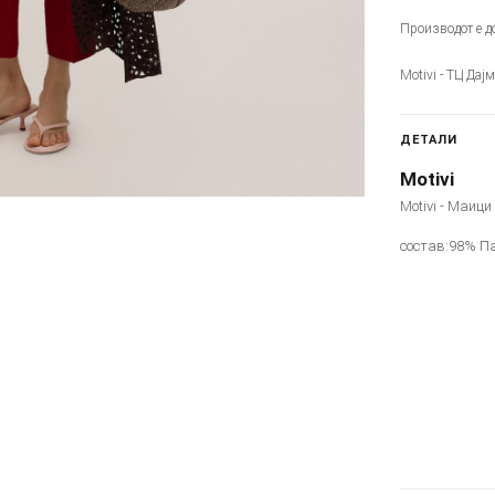
Производот е до
Motivi - ТЦ Дај
ДЕТАЛИ
Motivi
Motivi - Маици
состав:98% П