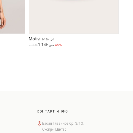
Motivi
Маици
1.145
2.090
-45%
ден
КОНТАКТ ИНФО
Васил Главинов бр. 3/10,
Скопје - Центар