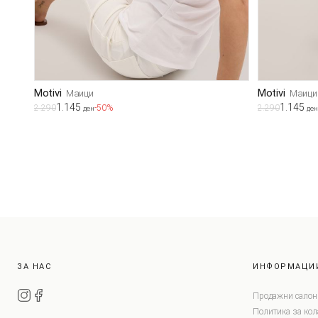
Motivi
Motivi
Маици
Маици
1.145
1.145
2.290
-50%
2.290
ден
ден
ЗА НАС
ИНФОРМАЦИ
Продажни салон
Политика за ко