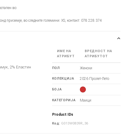
стапен во:
монд приземје, во следните големини: XS, контакт: 078 228 374
ИМЕ НА
ВРЕДНОСТ НА
АТРИБУТ
АТРИБУТОТ
амук, 2% Еластин
ПОЛ
Женски
КОЛЕКЦИЈА
2026 Пролет-Лето
БОЈА
КАТЕГОРИЈА
Маици
Product IDs
Код:
G013W0839R_36