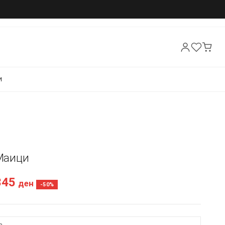
И
 Маици
345
ден
-50%
а