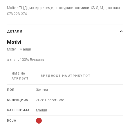
Motivi - ТЦ Дајмонд приземје, во следните големини: XS, S, M, L, контакт:
078 228 374
ДЕТАЛИ
Motivi
Motivi - Маици
состав:100% Вискоза
ИМЕ НА
ВРЕДНОСТ НА АТРИБУТОТ
АТРИБУТ
ПОЛ
Женски
КОЛЕКЦИЈА
2026 Пролет-Лето
КАТЕГОРИЈА
Маици
БОЈА