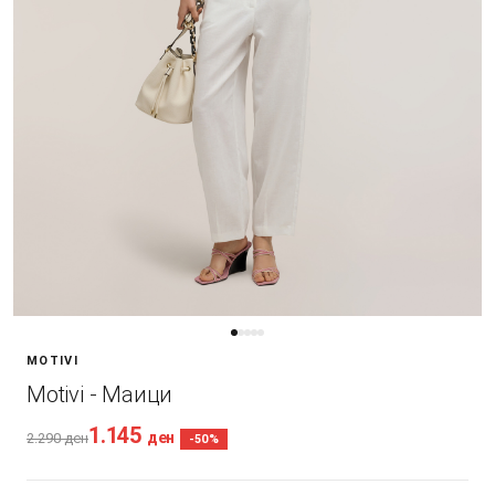
MOTIVI
Motivi - Маици
1.145
ден
2.290
ден
-50%