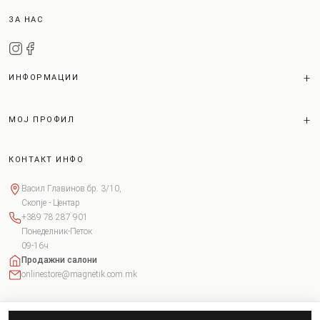
ЗА НАС
ИНФОРМАЦИИ
МОЈ ПРОФИЛ
КОНТАКТ ИНФО
Васил Главинов бр. 3/10,
Скопје - Центар
+389 78 287 901
Понеделник-Петок
09-16ч
Продажни салони
onlinestore@magnetik.com.mk