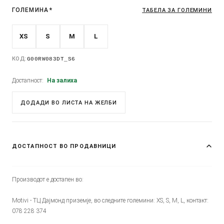
ГОЛЕМИНА
*
ТАБЕЛА ЗА ГОЛЕМИНИ
XS
S
M
L
КОД:
G00RW083DT_S6
Достапност:
На залиха
ДОДАДИ ВО ЛИСТА НА ЖЕЛБИ
ДОСТАПНОСТ ВО ПРОДАВНИЦИ
Производот е достапен во:
Motivi - ТЦ Дајмонд приземје, во следните големини: XS, S, M, L, контакт:
078 228 374