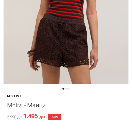
MOTIVI
Motivi - Маици
1.495
ден
2.990
ден
-50%