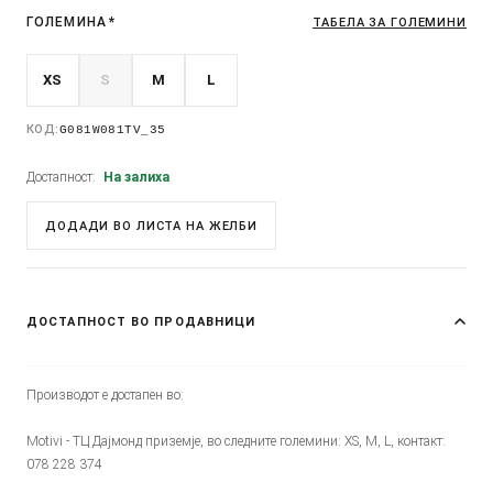
ГОЛЕМИНА
*
ТАБЕЛА ЗА ГОЛЕМИНИ
XS
S
M
L
КОД:
G081W081TV_35
Достапност:
На залиха
ДОДАДИ ВО ЛИСТА НА ЖЕЛБИ
ДОСТАПНОСТ ВО ПРОДАВНИЦИ
Производот е достапен во:
Motivi - ТЦ Дајмонд приземје, во следните големини: XS, M, L, контакт:
078 228 374