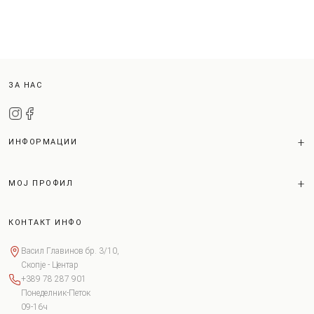
ЗА НАС
ИНФОРМАЦИИ
МОЈ ПРОФИЛ
КОНТАКТ ИНФО
Васил Главинов бр. 3/10,
Скопје - Центар
+389 78 287 901
Понеделник-Петок
09-16ч