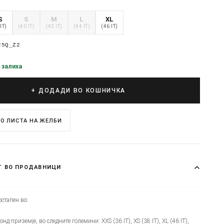
S
S
M
L
XL
IT)
(40 IT)
(42 IT)
(44 IT)
(46 IT)
25Q_Z2
 залиха
+ ДОДАДИ ВО КОШНИЧКА
О ЛИСТА НА ЖЕЛБИ
Т ВО ПРОДАВНИЦИ
стапен во:
онд приземје, во следните големини: XXS (36 IT), XS (38 IT), XL (46 IT),