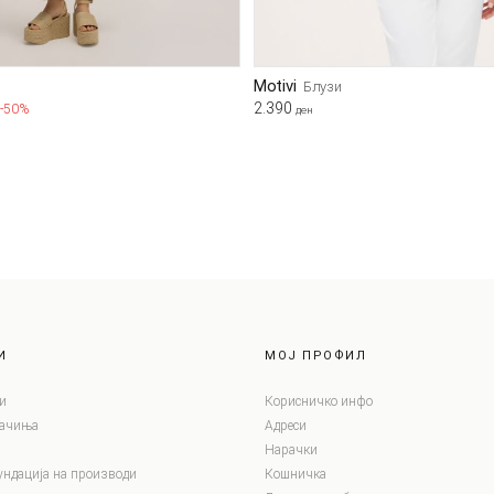
Motivi
Блузи
2.390
-50%
ден
И
МОЈ ПРОФИЛ
и
Корисничко инфо
лачиња
Адреси
Нарачки
ундација на производи
Кошничка