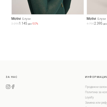
Motivi
Motivi
Блузи
Блузи
1.145
2.395
2.290
-50%
4.790
ден
ден
ЗА НАС
ИНФОРМАЦИ
Продажни салон
Политика за ко
Loyalty
Замена или реф