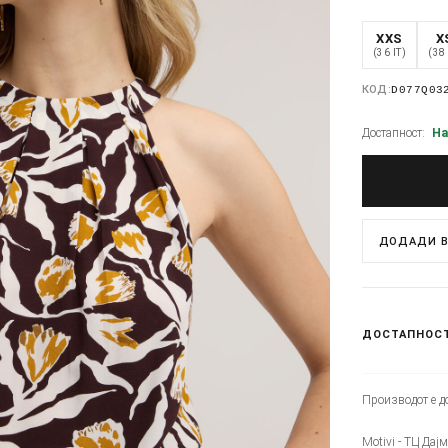
XXS
X
(36 IT)
(38 
КОД:
D077Q03
Достапност:
На
ДОДАДИ В
ДОСТАПНОС
Производот е до
Motivi - ТЦ Дајм