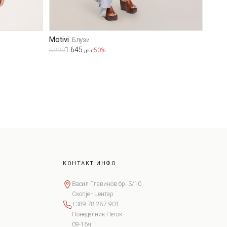
Motivi
Блузи
1.645
3.290
-50%
ден
КОНТАКТ ИНФО
Васил Главинов бр. 3/10,
Скопје - Центар
+389 78 287 901
Понеделник-Петок
09-16ч