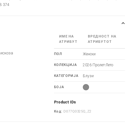
28 374
ИМЕ НА
ВРЕДНОСТ НА
АТРИБУТ
АТРИБУТОТ
Вискоза
ПОЛ
Женски
КОЛЕКЦИЈА
2026 Пролет-Лето
КАТЕГОРИЈА
Блузи
БОЈА
Product IDs
Код:
D077Q0325Q_Z2