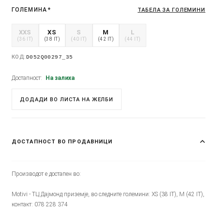
ГОЛЕМИНА
*
ТАБЕЛА ЗА ГОЛЕМИНИ
XXS
XS
S
M
L
(36 IT)
(38 IT)
(40 IT)
(42 IT)
(44 IT)
КОД:
D052Q00297_35
Достапност:
На залиха
ДОДАДИ ВО ЛИСТА НА ЖЕЛБИ
ДОСТАПНОСТ ВО ПРОДАВНИЦИ
Производот е достапен во:
Motivi - ТЦ Дајмонд приземје, во следните големини: XS (38 IT), M (42 IT),
контакт: 078 228 374